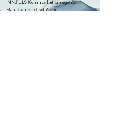
INN.PULS Kommunikationsagentur
Mag. Bernhard Schösser
Valiergasse 58
6020 Innsbruck
Tel.
+43-(0)512-370325
schoesser@inn-puls.at
Anfrage
Vorname
Nachname